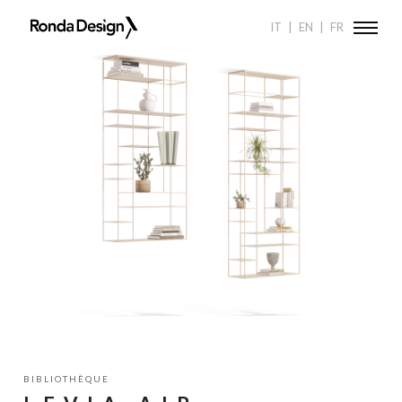
Ronda
RONDA DESIGN
PRODUCTS
BIBLIOTHÈQUES
LEVIA AIR
IT
EN
FR
Design
BIBLIOTHÈQUE